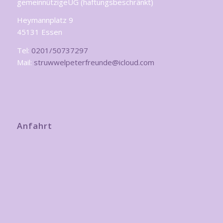
gemeinnützigeUG (haftungsbeschränkt)
Heymannplatz 9
45131 Essen
Tel:
0201/50737297
Mail:
struwwelpeterfreunde@icloud.com
Anfahrt